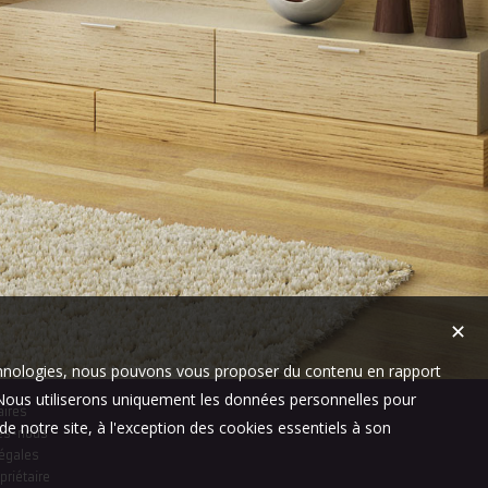
✕
technologies, nous pouvons vous proposer du contenu en rapport
t. Nous utiliserons uniquement les données personnelles pour
aires
e notre site, à l'exception des cookies essentiels à son
es-nous
égales
priétaire