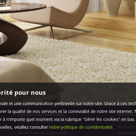
orité pour nous
timale et une communication pertinente sur notre site. Grace à ces 
er la qualité de nos services et la convivialité de notre site interne
Appartement à vendre Metz
Nos Honor
 à n'importe quel moment via la rubrique "Gérer les cookies" en bas d
Maison à vendre Coin-sur-Seille
Qui somm
elles, veuillez consulter
notre politique de confidentialité
.
Maison à vendre Bazoncourt
Mentions l
Terrain à vendre Rozérieulles
Espace pro