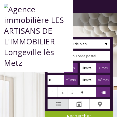
Type de bien
€ min
€ max
m² min
m² max
1
2
3
4
+