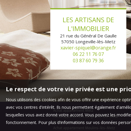
LES ARTISANS DE
L'IMMOBILIER
21 rue du Général De Gaulle
57050
Longeville-lès-Metz
xavier-spiquel@orange.fr
06 22 11 76 07
03 87 60 79 36
Le respect de votre vie privée est une pri
Nous utilisons des cookies afin de vous offrir une expérience op
avec vos centres d'intérêt. Ils nous permettent également d'amélior
Achat appartement Metz
lesquelles vous avez donné votre accord. Vous pouvez les modifier
Achat appartement Longeville-lès-Metz
fonctionnement. Pour plus d'informations sur vos données personn
Achat maison Metz
Achat appartement Moulins-lès-Metz