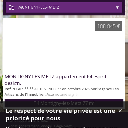
MONTIGNY-LÈS-METZ
188 845 €
MONTIGNY LES METZ appartement F4 esprit
design.
Ref. 1370
: ** ** A ETE VENDU ** en octobre 2025 par l'agence Les
Artisans de l'Immobilier. Acte notarié signé, appartement F4 à
MONTIGNY LES METZ. Suite à cette transaction, nous recherchons
T4 Montigny-lès-Metz
77 m²
pour acquéreurs appartements F3 AU F6 à vendre sur MONTIGNY
Le respect de votre vie privée est une
✕
LES METZ et à proximité Vous souhaitez également vendre votre
maison? Contactez nous sans engagement au 03 87 60 79 36/ 06 22
priorité pour nous
Achat appartement Metz
...
Achat appartement Longeville-lès-Metz