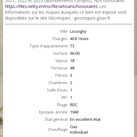
2021, 2022 et 2023 (abonnements compris). Nos honoraires :
https://files.netty.immo/file/artisans/honoraires
Les
informations sur les risques auxquels ce bien est exposé sont
disponibles sur le site Géorisques : georisques.gouv.fr
Ville
Louvigny
Charges
40 € /mois
Type d'appartement
T3
Surface
66.00
Séjour
18
Terrasse
48
Pièces
3
Chambres
2
Salle d'eau
1
WC
1
Étage
RDC
Epoque, année
1940
État général
En excellent état
Gaz
Chauffage
Individuel