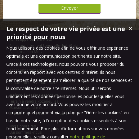
Le respect de votre vie privée est une
✕
priorité pour nous
Achat appartement Metz
Achat appartement Longeville-lès-Metz
Nous utilisons des cookies afin de vous offrir une expérience
Achat maison Metz
optimale et une communication pertinente sur notre site.
Achat appartement Moulins-lès-Metz
Grace à ces technologies, nous pouvons vous proposer du
Achat maison Moulins-lès-Metz
Achat appartement Verny
contenu en rapport avec vos centres d'intérêt. Ils nous
permettent également d'améliorer la qualité de nos services et
Appartement à vendre Metz
la convivialité de notre site internet. Nous utiliserons
Maison à vendre Coin-sur-Seille
Maison à vendre Bazoncourt
uniquement les données personnelles pour lesquelles vous
Terrain à vendre Rozérieulles
avez donné votre accord. Vous pouvez les modifier à
Maison à vendre Aube
n'importe quel moment via la rubrique "Gérer les cookies" en
Maison à vendre Courcelles-sur-Nied
bas de notre site, à l'exception des cookies essentiels à son
Nos Honoraires
fonctionnement. Pour plus d'informations sur vos données
Qui sommes-nous
personnelles, veuillez consulter
notre politique de
Mentions légales