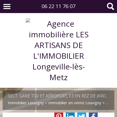
06 22 11 76 07
SECT. GARE TGV ET AÉROPORT, F3 EN REZ DE JARDIN.
Immobilier Louvigny
>
Immobilier en vente Louvigny
>
T3 en