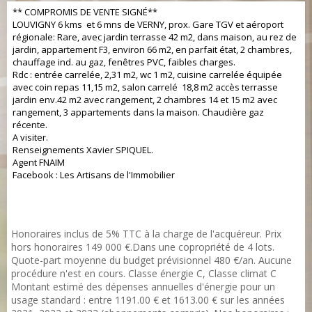
** COMPROMIS DE VENTE SIGNÉ**
LOUVIGNY 6 kms et 6 mns de VERNY, prox. Gare TGV et aéroport
régionale: Rare, avec jardin terrasse 42 m2, dans maison, au rez de
jardin, appartement F3, environ 66 m2, en parfait état, 2 chambres,
chauffage ind. au gaz, fenêtres PVC, faibles charges.
Rdc : entrée carrelée, 2,31 m2, wc 1 m2, cuisine carrelée équipée
avec coin repas 11,15 m2, salon carrelé 18,8 m2 accès terrasse
jardin env.42 m2 avec rangement, 2 chambres 14 et 15 m2 avec
rangement, 3 appartements dans la maison. Chaudière gaz
récente.
A visiter.
Renseignements Xavier SPIQUEL.
Agent FNAIM
Facebook : Les Artisans de l'Immobilier
Honoraires inclus de 5% TTC à la charge de l'acquéreur. Prix
hors honoraires 149 000 €.Dans une copropriété de 4 lots.
Quote-part moyenne du budget prévisionnel 480 €/an. Aucune
procédure n'est en cours. Classe énergie C, Classe climat C
Montant estimé des dépenses annuelles d'énergie pour un
usage standard : entre 1191.00 € et 1613.00 € sur les années