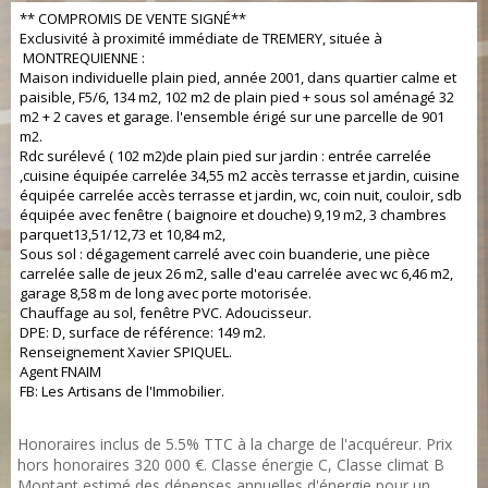
** COMPROMIS DE VENTE SIGNÉ**
Exclusivité à proximité immédiate de TREMERY, située à
MONTREQUIENNE :
Maison individuelle plain pied, année 2001, dans quartier calme et
paisible, F5/6, 134 m2, 102 m2 de plain pied + sous sol aménagé 32
m2 + 2 caves et garage. l'ensemble érigé sur une parcelle de 901
m2.
Rdc surélevé ( 102 m2)de plain pied sur jardin : entrée carrelée
,cuisine équipée carrelée 34,55 m2 accès terrasse et jardin, cuisine
équipée carrelée accès terrasse et jardin, wc, coin nuit, couloir, sdb
équipée avec fenêtre ( baignoire et douche) 9,19 m2, 3 chambres
parquet13,51/12,73 et 10,84 m2,
Sous sol : dégagement carrelé avec coin buanderie, une pièce
carrelée salle de jeux 26 m2, salle d'eau carrelée avec wc 6,46 m2,
garage 8,58 m de long avec porte motorisée.
Chauffage au sol, fenêtre PVC. Adoucisseur.
DPE: D, surface de référence: 149 m2.
Renseignement Xavier SPIQUEL.
Agent FNAIM
FB: Les Artisans de l'Immobilier.
Honoraires inclus de 5.5% TTC à la charge de l'acquéreur. Prix
hors honoraires 320 000 €. Classe énergie C, Classe climat B
Montant estimé des dépenses annuelles d'énergie pour un