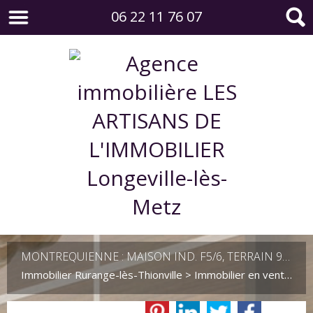
06 22 11 76 07
MONTREQUIENNE : MAISON IND. F5/6, TERRAIN 9 ARES.
Immobilier Rurange-lès-Thionville
>
Immobilier en vente Rurange-lès-Thionville