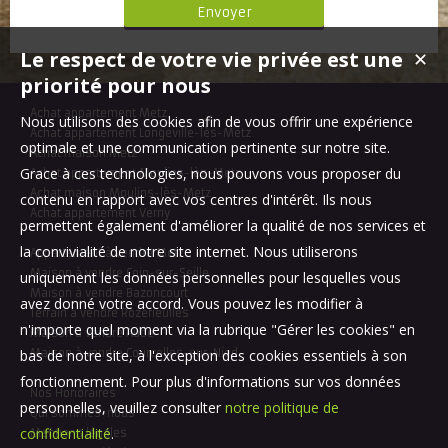
Le respect de votre vie privée est une
✕
priorité pour nous
Achat appartement Metz
Nous utilisons des cookies afin de vous offrir une expérience
Achat appartement Longeville-lès-Metz
optimale et une communication pertinente sur notre site.
Achat maison Metz
Grace à ces technologies, nous pouvons vous proposer du
Achat appartement Moulins-lès-Metz
Achat maison Moulins-lès-Metz
contenu en rapport avec vos centres d'intérêt. Ils nous
Achat appartement Verny
permettent également d'améliorer la qualité de nos services et
la convivialité de notre site internet. Nous utiliserons
Appartement à vendre Metz
Maison à vendre Coin-sur-Seille
uniquement les données personnelles pour lesquelles vous
Maison à vendre Bazoncourt
avez donné votre accord. Vous pouvez les modifier à
Terrain à vendre Rozérieulles
n'importe quel moment via la rubrique "Gérer les cookies" en
Maison à vendre Aube
bas de notre site, à l'exception des cookies essentiels à son
Maison à vendre Courcelles-sur-Nied
fonctionnement. Pour plus d'informations sur vos données
Nos Honoraires
personnelles, veuillez consulter
notre politique de
Qui sommes-nous
confidentialité
.
Mentions légales