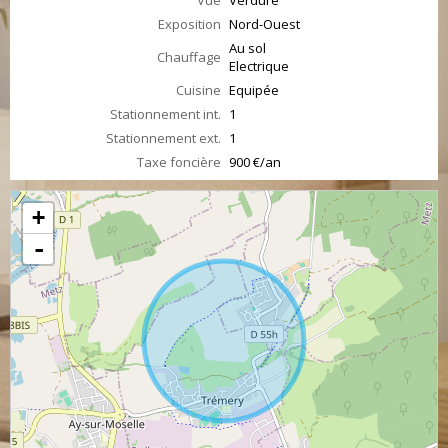
Vue
Verdure
Exposition
Nord-Ouest
Au sol
Chauffage
Electrique
Cuisine
Equipée
Stationnement int.
1
Stationnement ext.
1
Taxe foncière
900 €/an
+
-