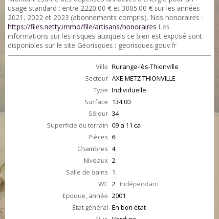
usage standard : entre 2220.00 € et 3005.00 € sur les années
2021, 2022 et 2023 (abonnements compris). Nos honoraires :
https://files.netty.immo/file/artisans/honoraires
Les
informations sur les risques auxquels ce bien est exposé sont
disponibles sur le site Géorisques : georisques.gouv.fr
Ville
Rurange-lès-Thionville
Secteur
AXE METZ THIONVILLE
Type
Individuelle
Surface
134.00
Séjour
34
Superficie du terrain
09 a 11 ca
Pièces
6
Chambres
4
Niveaux
2
Salle de bains
1
WC
2
Indépendant
Epoque, année
2001
État général
En bon état