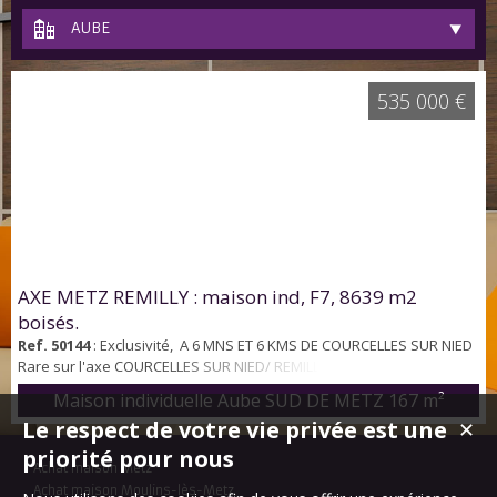
AUBE
535 000 €
AXE METZ REMILLY : maison ind, F7, 8639 m2
boisés.
Ref. 50144
: Exclusivité, A 6 MNS ET 6 KMS DE COURCELLES SUR NIED
Rare sur l'axe COURCELLES SUR NIED/ REMILLY, érigée sur un terrain
de 8639 m2 boisé avec petit étang et puits, villa F7, environ 194 m2
Maison individuelle Aube SUD DE METZ
167 m²
habitables + sous sol avec garage, piscine, isolation extérieure,
Le respect de votre vie privée est une
✕
pompe à chaleur. Climatisation réversible. Sous-sol : un
dégagement avec placards, rangement, couloir, buanderie-
priorité pour nous
Achat maison Metz
chaufferie ( PAC...
Achat maison Moulins-lès-Metz