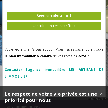
Créer une alerte mail
Consulter toutes nos offres
Votre recherche n’a pas abouti ? Vous n’avez pas encore trouvé
le bien immobilier à vendre
de vos rêves à
Gorze
?
Contacter l'agence immobilière LES ARTISANS DE
L'IMMOBILIER
Le respect de votre vie privée est une
✕
priorité pour nous
Achat appartement Metz